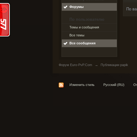
Форумы
По ва
По пользователю
Темы и сообщения
Все темы
Все сообщения
Форум Euro-PvP.Com
→
Публикации papik
Изменить стиль
Русский (RU)
От