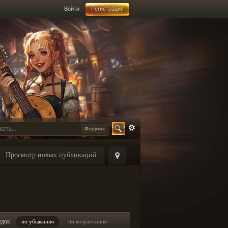
Войти
Регистрация
Форумы
Просмотр новых публикаций
ядок
по убыванию
по возрастанию