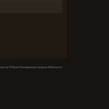
are by IP.Board
Русификация форума IBResource