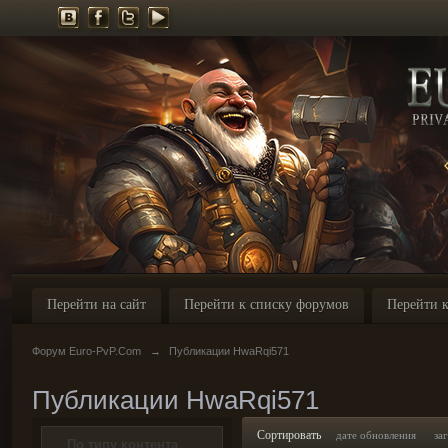
Перейти на сайт
Перейти к списку форумов
Перейти к
Форум Euro-PvP.Com
→
Публикации HwaRqi571
Публикации HwaRqi571
Сортировать
дате обновления
за
По типу контента