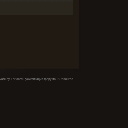
are by IP.Board
Русификация форума IBResource