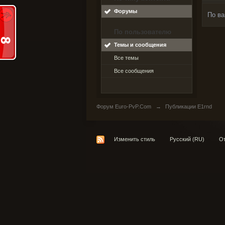
Форумы
По ва
По пользователю
Темы и сообщения
Все темы
Все сообщения
Форум Euro-PvP.Com
→
Публикации E1rnd
Изменить стиль
Русский (RU)
От