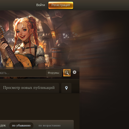
Войти
Регистрация
Форумы
Просмотр новых публикаций
ядок
по убыванию
по возрастанию