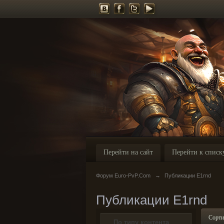
Перейти на сайт
Перейти к списк
Форум Euro-PvP.Com
→
Публикации E1rnd
Публикации E1rnd
Сорти
По типу контента