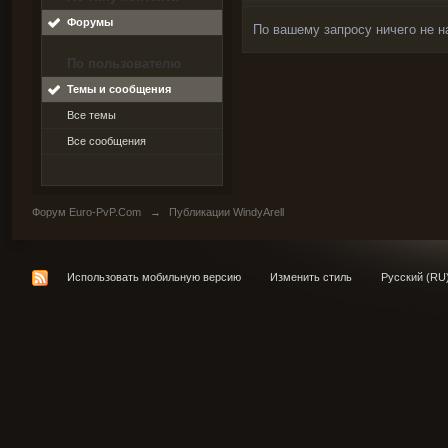
Форумы
По вашему запросу ничего не н
По пользователю
Темы и сообщения
Все темы
Все сообщения
Форум Euro-PvP.Com
→
Публикации WindyArell
Использовать мобильную версию
Изменить стиль
Русский (RU