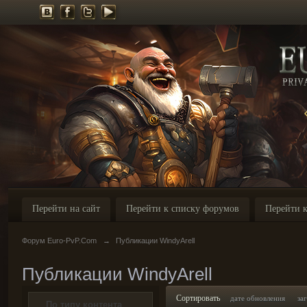
Перейти на сайт
Перейти к списку форумов
Перейти к
Форум Euro-PvP.Com
→
Публикации WindyArell
Публикации WindyArell
Сортировать
дате обновления
за
По типу контента