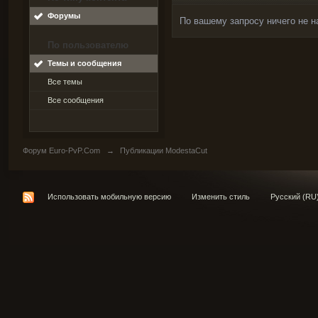
Форумы
По вашему запросу ничего не н
По пользователю
Темы и сообщения
Все темы
Все сообщения
Форум Euro-PvP.Com
→
Публикации ModestaCut
Использовать мобильную версию
Изменить стиль
Русский (RU