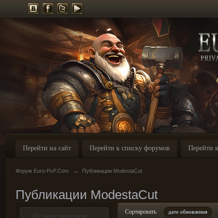
Перейти на сайт
Перейти к списку форумов
Перейти к
Форум Euro-PvP.Com
→
Публикации ModestaCut
Публикации ModestaCut
Сортировать
дате обновления
По типу контента