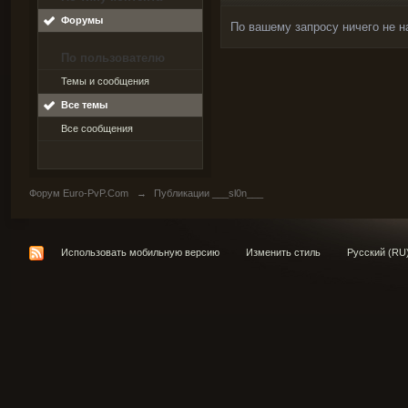
Форумы
По вашему запросу ничего не н
По пользователю
Темы и сообщения
Все темы
Все сообщения
Форум Euro-PvP.Com
→
Публикации ___sl0n___
Использовать мобильную версию
Изменить стиль
Русский (RU