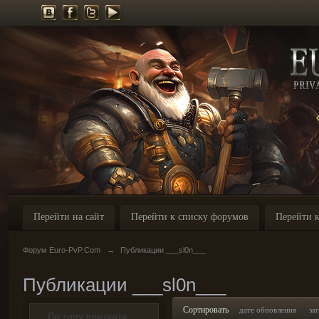
Перейти на сайт
Перейти к списку форумов
Перейти к
Форум Euro-PvP.Com
→
Публикации ___sl0n___
Публикации ___sl0n___
Сортировать
дате обновления
за
По типу контента