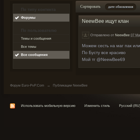
Сортировать
дате обновления
По типу контента
Форумы
NeewBee ищут клан
По пользователю
Отправлено от
NeewBee
07 Ma
Темы и сообщения
Можем сесть на маг пак или
Все темы
По Бусту все красиво
Все сообщения
Мой тг @NeewBee69
Форум Euro-PvP.Com
→
Публикации NeewBee
Использовать мобильную версию
Изменить стиль
Русский (RU