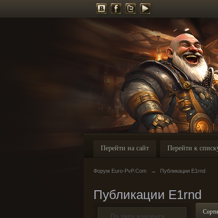
Перейти на сайт
Перейти к списк
Форум Euro-PvP.Com
→
Публикации E1rnd
Публикации E1rnd
Сорти
По типу контента