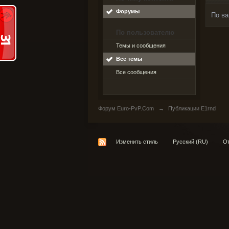
Форумы
По ва
По пользователю
Темы и сообщения
Все темы
Все сообщения
Форум Euro-PvP.Com
→
Публикации E1rnd
Изменить стиль
Русский (RU)
От