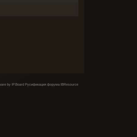
are by IP.Board
Русификация форума IBResource