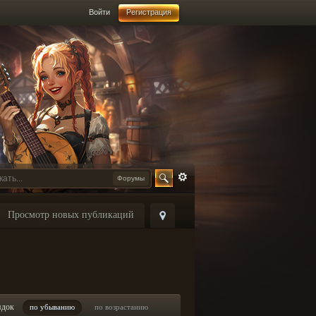
Войти
Регистрация
Форумы
Просмотр новых публикаций
ядок
по убыванию
по возрастанию