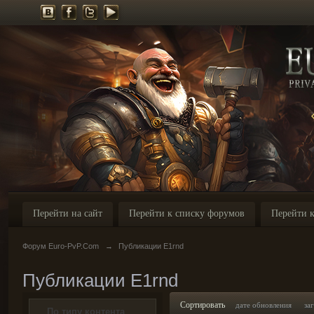
Перейти на сайт
Перейти к списку форумов
Перейти к
Форум Euro-PvP.Com
→
Публикации E1rnd
Публикации E1rnd
Сортировать
дате обновления
за
По типу контента