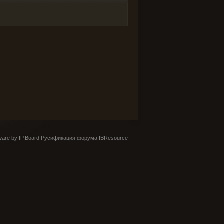
are by IP.Board
Русификация форума IBResource