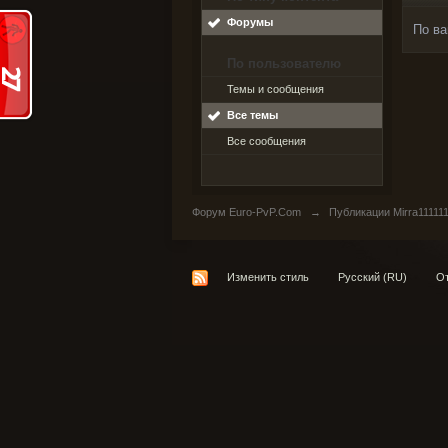
Форумы
По ва
По пользователю
Темы и сообщения
Все темы
Все сообщения
Форум Euro-PvP.Com
→
Публикации Mirra11111
Изменить стиль
Русский (RU)
От