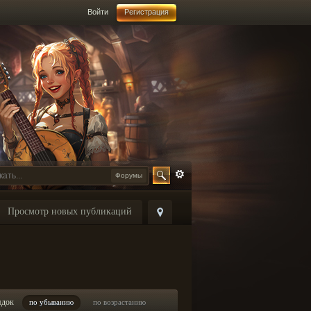
Войти
Регистрация
Форумы
Просмотр новых публикаций
ядок
по убыванию
по возрастанию