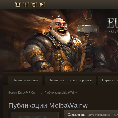
Перейти на сайт
Перейти к списку форумов
Перейти к
Форум Euro-PvP.Com
→
Публикации MelbaWainw
Публикации MelbaWainw
Сортировать
дате обновления
за
По типу контента