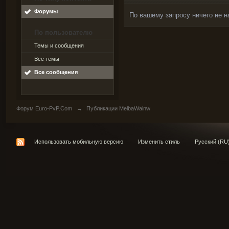
Форумы
По вашему запросу ничего не н
По пользователю
Темы и сообщения
Все темы
Все сообщения
Форум Euro-PvP.Com
→
Публикации MelbaWainw
Использовать мобильную версию
Изменить стиль
Русский (RU