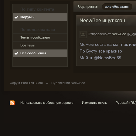
Сортировать
дате обновления
По типу контента
Форумы
NeewBee ищут клан
По пользователю
Отправлено от
NeewBee
07 Ma
Темы и сообщения
Можем сесть на маг пак или
Все темы
По Бусту все красиво
Все сообщения
Мой тг @NeewBee69
Форум Euro-PvP.Com
→
Публикации NeewBee
Использовать мобильную версию
Изменить стиль
Русский (RU