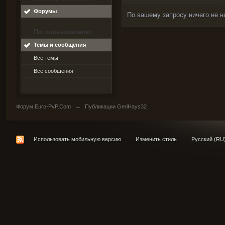
Форумы
По вашему запросу ничего не н
По пользователю
Темы и сообщения
Все темы
Все сообщения
Форум Euro-PvP.Com
→
Публикации GeriHays32
Использовать мобильную версию
Изменить стиль
Русский (RU