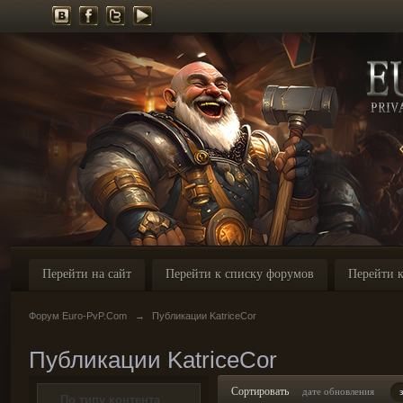
Перейти на сайт
Перейти к списку форумов
Перейти к
Форум Euro-PvP.Com
→
Публикации KatriceCor
Публикации KatriceCor
Сортировать
дате обновления
По типу контента