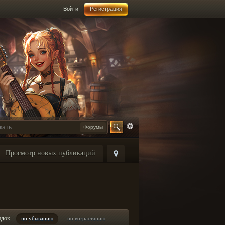
Войти
Регистрация
Форумы
Просмотр новых публикаций
ядок
по убыванию
по возрастанию