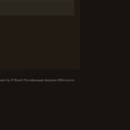
are by IP.Board
Русификация форума IBResource