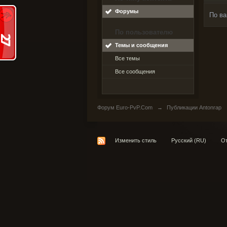
Форумы
По ва
По пользователю
Темы и сообщения
Все темы
Все сообщения
Форум Euro-PvP.Com
→
Публикации Antonrap
Изменить стиль
Русский (RU)
От