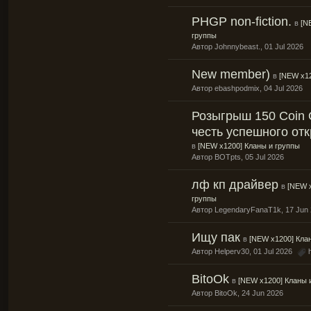
PHGP non-fiction.
в
[N
группы
Автор
Johnnybeast.
, 01 Jul 2026
New member)
в
[NEW x12
Автор
ebashpodmix
, 04 Jul 2026
Розыгрыш 150 Coin 
честь успешного откр
в
[NEW x1200] Кланы и группы
Автор
BOTpts
, 05 Jul 2026
лф кп драйвер
в
[NEW 
группы
Автор
LegendaryFanaT1k
, 17 Jun
Ищу пак
в
[NEW x1200] Кла
Автор
Helperv30
, 01 Jul 2026
BitoOk
в
[NEW x1200] Кланы 
Автор
BitoOk
, 24 Jun 2026