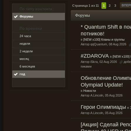
ВПЕР
Страница 1 из 11
1
2
3
По типу контента
Форумы
Форумы
* Quantum Shift в по
По времени
потников!
24 часа
в
[NEW x100] Кланы и группы
неделя
Автор
qqQuantum
, 08 Aug 2026
2 недели
#ZDAROVA
в
[NEW x100] 
месяц
Автор
iSkra
, 02 Aug 2026
добе
6 месяцев
пиками
год
Обновление Олимпи
Olympiad Update!
в
Новости
Автор
A.Lincoln
, 05 Aug 2026
Герои Олимпиады
в
Автор
A.Lincoln
, 05 Aug 2026
[Акция] Сделай Репо