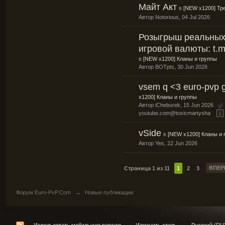
Майт Акт
в
[NEW x1200] Тр
Автор
Notorious
, 04 Jul 2026
Розыгрыш реальных
игровой валюты: t.m
в
[NEW x1200] Кланы и группы
Автор
BOTpts
, 30 Jun 2026
vsem q <3 euro-pvp 
x1200] Кланы и группы
Автор
iCheburek
, 15 Jun 2026
youtube.com@toxicmartysha
1
vSide
в
[NEW x1200] Кланы и 
Автор
Yes
, 22 Jun 2026
ВПЕР
Страница 1 из 11
1
2
3
Форум Euro-PvP.Com
→
Новые публикации
Использовать мобильную версию
Изменить стиль
Русский (RU