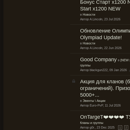
Бонус Старт x1200 
Start x1200 NEW
в
Новости
Автор
A.Lincoln
, 23 Jul 2026
Обновление Олимпи
Olympiad Update!
в
Новости
Автор
A.Lincoln
, 22 Jun 2026
Good Company
в
[NEW 
группы
Автор
blackgun222
, 09 Jan 2026
Акция для кланов (б
ограничений). Приз
5000+...
в
Эвенты \ Акции
Автор
Euro-PvP
, 11 Jul 2026
OnTargeT❤️❤️❤️❤️ Т
Кланы и группы
Автор
g0r.
, 23 Dec 2025
1
2