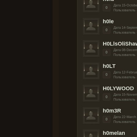
Дата 15-Octobe
0
Пользователь 
h0le
Дата 14-Septe
0
Пользователь 
H0LlsOliSha
Дата 08-Decem
0
Пользователь 
h0LT
Дата 12-Februa
0
Пользователь 
H0LYWOOD
Дата 15-Novem
0
Пользователь 
h0m3R
Дата 22-March
0
Пользователь 
h0melan