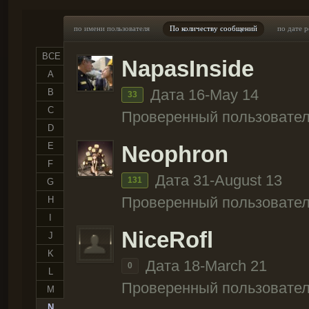
по имени пользователя
По количеству сообщений
по дате 
ВСЕ
NapasInside
A
Дата 16-May 14
B
33
C
Проверенный пользовател
D
E
Neophron
F
Дата 31-August 13
131
G
Проверенный пользовател
H
I
NiceRofl
J
K
Дата 18-March 21
0
L
Проверенный пользовател
M
N