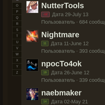
NutterTools
O
P
Дата 29-July 13
-12
Q
Пользователь · 684 сооб
R
S
Nightmare
T
U
Дата 11-June 12
11
V
Пользователь · 393 сооб
W
X
npocTo4ok
Y
Дата 26-June 12
Z
19
Пользователь · 339 сооб
naebmaker
Дата 02-May 21
14