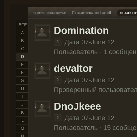
по имени пользователя
По количеству сообщений
по дате ре
ВСЕ
Domination
A
Дата 07-June 12
B
0
C
Пользователь · 1 сообщен
D
E
devaltor
F
Дата 07-June 12
0
G
Проверенный пользовател
H
I
DnoJkeee
J
K
Дата 07-June 12
0
L
Пользователь · 15 сообще
M
N