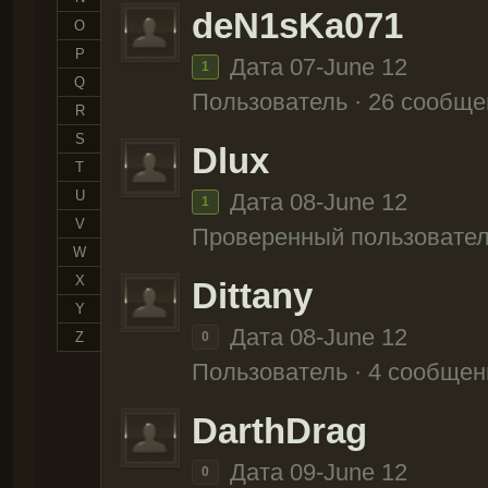
deN1sKa071
O
P
Дата 07-June 12
1
Q
Пользователь · 26 сообще
R
S
Dlux
T
U
Дата 08-June 12
1
V
Проверенный пользовател
W
X
Dittany
Y
Дата 08-June 12
Z
0
Пользователь · 4 сообщен
DarthDrag
Дата 09-June 12
0