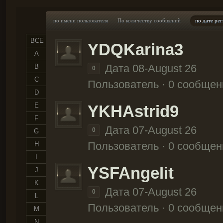
по имени пользователя
По количеству сообщений
по дате ре
ВСЕ
YDQKarina3
A
Дата 08-August 26
B
0
C
Пользователь · 0 сообщен
D
E
YKHAstrid9
F
Дата 07-August 26
0
G
Пользователь · 0 сообщен
H
I
YSFAngelit
J
K
Дата 07-August 26
0
L
Пользователь · 0 сообщен
M
N