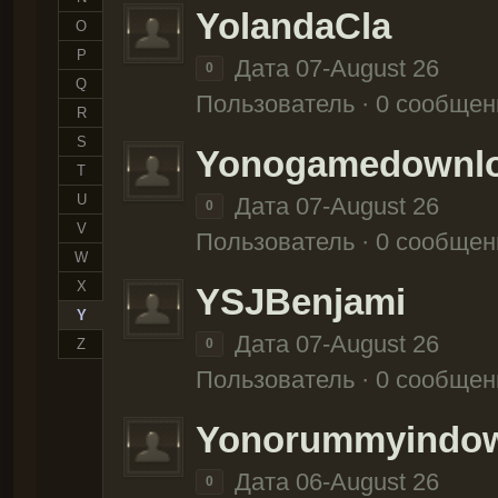
YolandaCla
O
P
Дата 07-August 26
0
Q
Пользователь · 0 сообщен
R
S
Yonogamedownl
T
U
Дата 07-August 26
0
V
Пользователь · 0 сообщен
W
X
YSJBenjami
Y
Дата 07-August 26
Z
0
Пользователь · 0 сообщен
Yonorummyindow
Дата 06-August 26
0