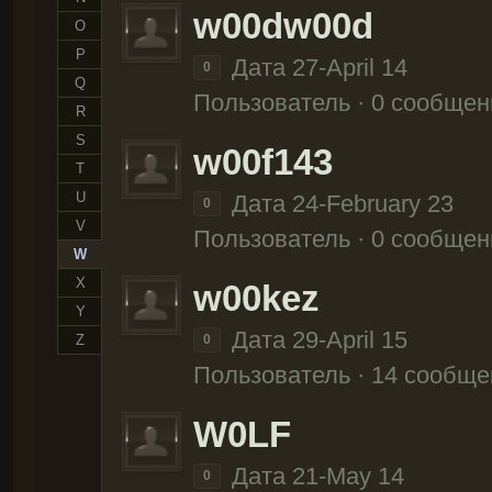
w00dw00d
O
P
Дата 27-April 14
0
Q
Пользователь · 0 сообщен
R
S
w00f143
T
U
Дата 24-February 23
0
V
Пользователь · 0 сообщен
W
X
w00kez
Y
Дата 29-April 15
Z
0
Пользователь · 14 сообще
W0LF
Дата 21-May 14
0