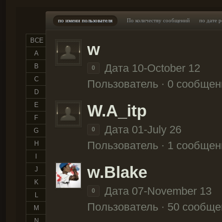
по имени пользователя
По количеству сообщений
по дате 
ВСЕ
w
A
Дата 10-October 12
B
0
C
Пользователь · 0 сообщен
D
E
W.A_itp
F
Дата 01-July 26
0
G
Пользователь · 1 сообщен
H
I
w.Blake
J
K
Дата 07-November 13
0
L
Пользователь · 50 сообще
M
N