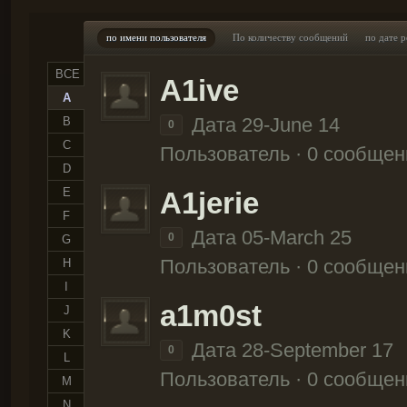
по имени пользователя
По количеству сообщений
по дате 
ВСЕ
A1ive
A
Дата 29-June 14
B
0
C
Пользователь · 0 сообщен
D
E
A1jerie
F
Дата 05-March 25
0
G
Пользователь · 0 сообщен
H
I
a1m0st
J
K
Дата 28-September 17
0
L
Пользователь · 0 сообщен
M
N