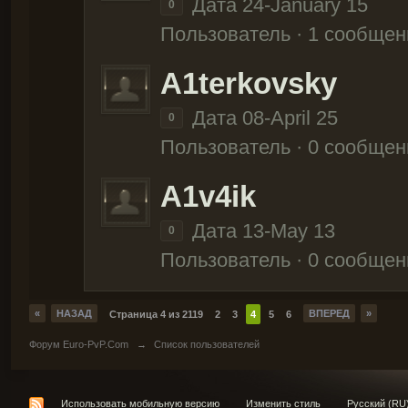
Дата 24-January 15
0
Пользователь · 1 сообщен
A1terkovsky
Дата 08-April 25
0
Пользователь · 0 сообщен
A1v4ik
Дата 13-May 13
0
Пользователь · 0 сообщен
«
НАЗАД
ВПЕРЕД
»
Страница 4 из 2119
2
3
4
5
6
Форум Euro-PvP.Com
→
Список пользователей
Использовать мобильную версию
Изменить стиль
Русский (RU