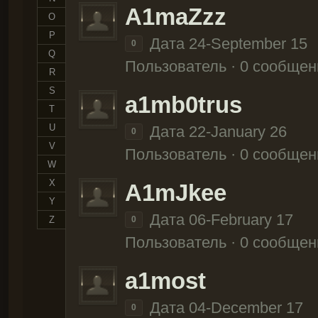
A1maZzz
O
P
Дата 24-September 15
0
Q
Пользователь · 0 сообщен
R
S
a1mb0trus
T
U
Дата 22-January 26
0
V
Пользователь · 0 сообщен
W
X
A1mJkee
Y
Дата 06-February 17
Z
0
Пользователь · 0 сообщен
a1most
Дата 04-December 17
0