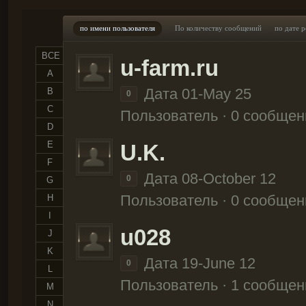
по имени пользователя
По количеству сообщений
по дате 
ВСЕ
u-farm.ru
A
Дата 01-May 25
B
0
C
Пользователь · 0 сообщен
D
E
U.K.
F
Дата 08-October 12
0
G
Пользователь · 0 сообщен
H
I
u028
J
K
Дата 19-June 12
0
L
Пользователь · 1 сообщен
M
N