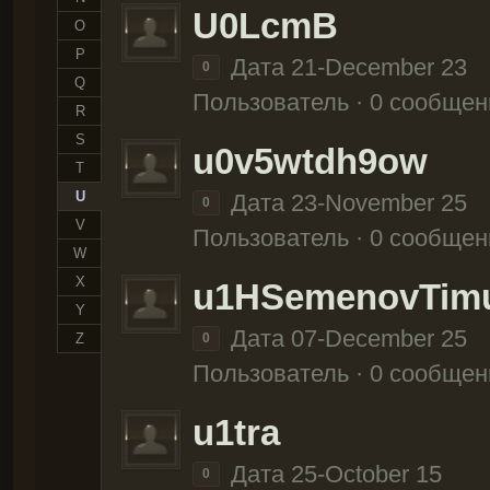
U0LcmB
O
P
Дата 21-December 23
0
Q
Пользователь · 0 сообщен
R
S
u0v5wtdh9ow
T
U
Дата 23-November 25
0
V
Пользователь · 0 сообщен
W
X
u1HSemenovTim
Y
Дата 07-December 25
Z
0
Пользователь · 0 сообщен
u1tra
Дата 25-October 15
0