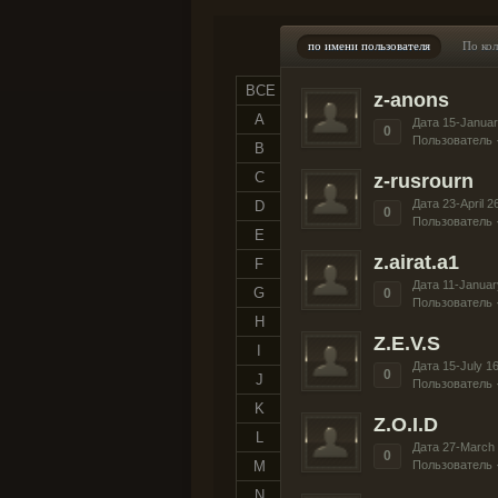
по имени пользователя
По ко
ВСЕ
z-anons
A
Дата 15-Januar
0
Пользователь 
B
C
z-rusrourn
Дата 23-April 2
D
0
Пользователь 
E
z.airat.a1
F
Дата 11-Januar
G
0
Пользователь 
H
Z.E.V.S
I
Дата 15-July 1
0
J
Пользователь 
K
Z.O.I.D
L
Дата 27-March
0
M
Пользователь 
N