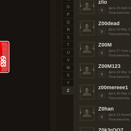
z/io
O
Дата 25-April 1
0
Пользователь 
P
Q
Z00dead
R
Дата 02-May 1
0
Пользователь 
S
Z00M
T
Дата 27-June 1
U
0
Пользователь 
V
Z00M123
W
Дата 16-May 1
0
X
Пользователь 
Y
z00mereee1
Z
Дата 30-May 1
0
Пользователь 
Z0han
Дата 13-Novem
0
Пользователь 
Z0k3rOO7