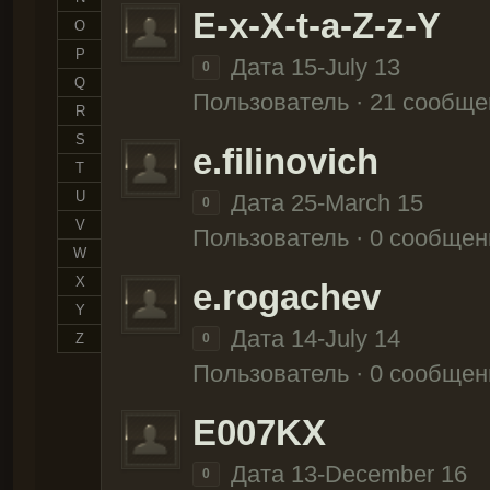
E-x-X-t-a-Z-z-Y
O
P
Дата 15-July 13
0
Q
Пользователь · 21 сообще
R
S
e.filinovich
T
U
Дата 25-March 15
0
V
Пользователь · 0 сообщен
W
X
e.rogachev
Y
Дата 14-July 14
Z
0
Пользователь · 0 сообщен
E007KX
Дата 13-December 16
0