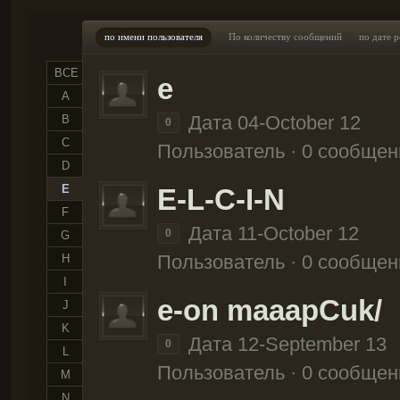
по имени пользователя
По количеству сообщений
по дате 
ВСЕ
e
A
Дата 04-October 12
B
0
C
Пользователь · 0 сообщен
D
E
E-L-C-I-N
F
Дата 11-October 12
0
G
Пользователь · 0 сообщен
H
I
e-on maaapCuk/
J
K
Дата 12-September 13
0
L
Пользователь · 0 сообщен
M
N