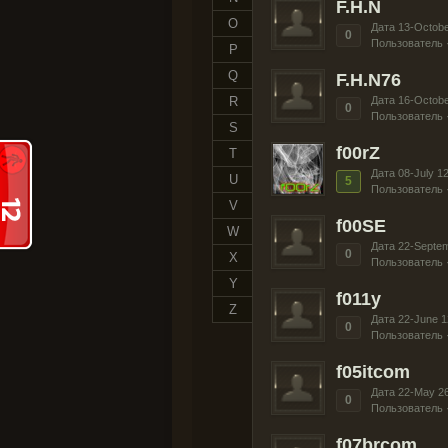
F.H.N
O
Дата 13-Octobe
0
Пользователь 
P
Q
F.H.N76
R
Дата 16-Octobe
0
Пользователь 
S
f00rZ
T
Дата 08-July 1
U
5
Пользователь 
V
f00SE
W
Дата 22-Septe
0
X
Пользователь 
Y
f011y
Z
Дата 22-June 1
0
Пользователь 
f05itcom
Дата 22-May 2
0
Пользователь 
f07brcom