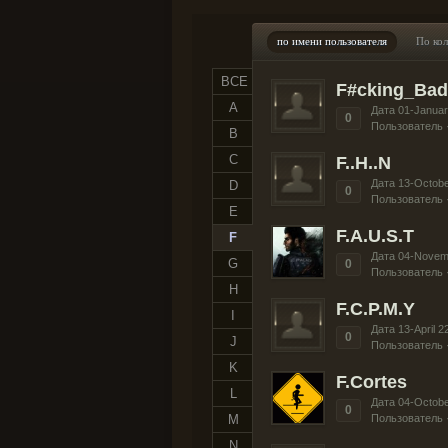
по имени пользователя
По ко
ВСЕ
F#cking_Bad
A
Дата 01-Januar
0
Пользователь 
B
C
F..H..N
Дата 13-Octobe
D
0
Пользователь 
E
F.A.U.S.T
F
Дата 04-Novem
G
0
Пользователь 
H
F.C.P.M.Y
I
Дата 13-April 2
0
J
Пользователь 
K
F.Cortes
L
Дата 04-Octobe
0
M
Пользователь 
N