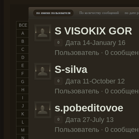
по имени пользователя
По количеству сообщений
по дате 
ВСЕ
S VISOKIX GOR
A
Дата 14-January 16
B
0
C
Пользователь · 0 сообщен
D
E
S-silva
F
Дата 11-October 12
0
G
Пользователь · 0 сообщен
H
I
s.pobeditovoe
J
K
Дата 27-July 13
0
L
Пользователь · 0 сообщен
M
N