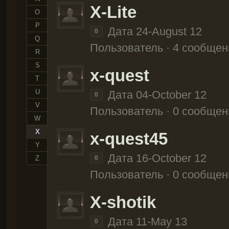
X-Lite
O
P
Дата 24-August 12
0
Q
Пользователь · 4 сообщен
R
S
x-quest
T
U
Дата 04-October 12
0
V
Пользователь · 0 сообщен
W
X
x-quest45
Y
Дата 16-October 12
Z
0
Пользователь · 0 сообщен
X-shotik
Дата 11-May 13
0