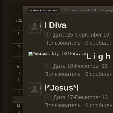
по имени пользователя
По количеству сообщений
по дате 
ВСЕ
l Diva
A
Дата 25-September 13
B
0
C
Пользователь · 0 сообщен
D
E
L i g h
F
Дата 10-November 15
0
G
Пользователь · 0 сообщен
H
I
l*Jesus*l
J
K
Дата 17-December 13
0
L
Пользователь · 0 сообщен
M
N