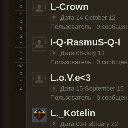
L-Crown
O
P
Дата 14-October 12
0
Q
Пользователь · 0 сообщен
R
S
l-Q-RasmuS-Q-l
T
U
Дата 08-July 13
0
V
Пользователь · 0 сообщен
W
X
L.o.V.e<3
Y
Дата 15-September 15
Z
0
Пользователь · 0 сообщен
L._Kotelin
Дата 03-February 22
0