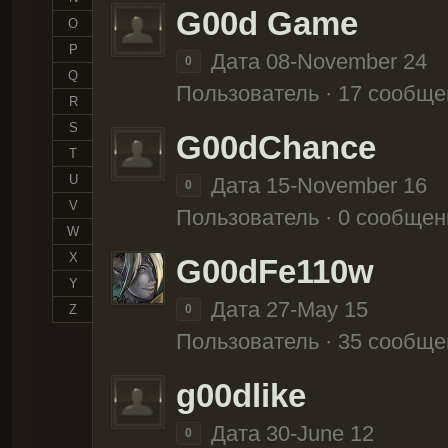
G00d Game
O
P
Дата 08-November 24
0
Q
Пользователь · 17 сообще
R
S
G00dChance
T
U
Дата 15-November 16
0
V
Пользователь · 0 сообщен
W
X
G00dFe110w
Y
Дата 27-May 15
Z
0
Пользователь · 35 сообще
g00dlike
Дата 30-June 12
0