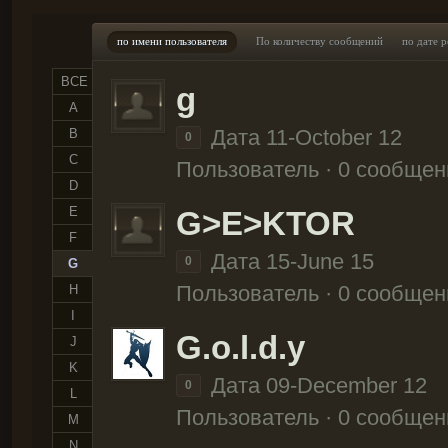
по имени пользователя
По количеству сообщений
по дате 
ВСЕ
g
A
Дата 11-October 12
B
0
C
Пользователь · 0 сообщен
D
E
G>E>KTOR
F
Дата 15-June 15
0
G
Пользователь · 0 сообщен
H
I
G.o.l.d.y
J
K
Дата 09-December 12
0
L
Пользователь · 0 сообщен
M
N