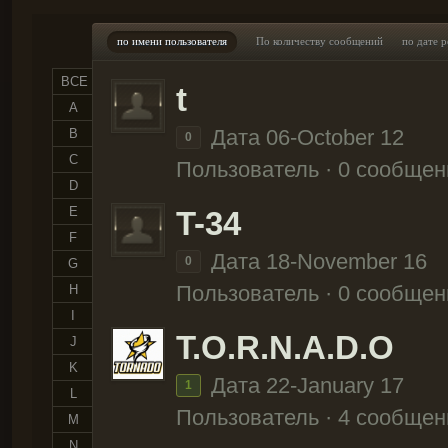
по имени пользователя
По количеству сообщений
по дате 
ВСЕ
t
A
Дата 06-October 12
B
0
C
Пользователь · 0 сообщен
D
E
T-34
F
Дата 18-November 16
0
G
Пользователь · 0 сообщен
H
I
T.O.R.N.A.D.O
J
K
Дата 22-January 17
1
L
Пользователь · 4 сообщен
M
N