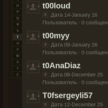
t00loud
O
P
Дата 14-January 16
0
Q
Пользователь · 0 сообщен
R
S
t00myy
T
U
Дата 09-January 26
0
V
Пользователь · 0 сообщен
W
X
t0AnaDiaz
Y
Дата 08-December 25
Z
0
Пользователь · 0 сообщен
T0fsergeyli57
Дата 12-December 25
0