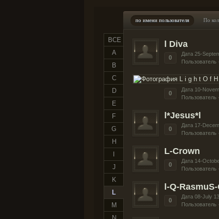
по имени пользователя
По ко
ВСЕ
l Diva
A
Дата 25-Septe
0
Пользователь 
B
C
Дата 10-Novem
D
0
Пользователь 
E
l*Jesus*l
F
Дата 17-Decem
G
0
Пользователь 
H
L-Crown
I
Дата 14-Octobe
0
J
Пользователь 
K
l-Q-RasmuS-
L
Дата 08-July 1
0
M
Пользователь 
N