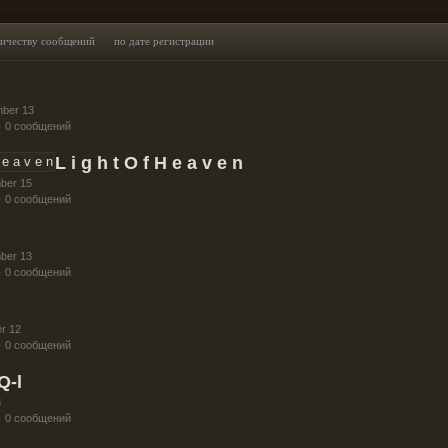
личеству сообщений
по дате регистрации
mber 13
· 0 сообщений
L i g h t O f H e a v e n
ber 15
· 0 сообщений
ber 13
· 0 сообщений
r 12
· 0 сообщений
Q-l
3
· 0 сообщений