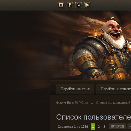
Перейти на сайт
Перейти к списк
Форум Euro-PvP.Com
→
Список пользователей
Список пользовател
ВПЕРЕД
»
Страница 1 из 1739
1
2
3