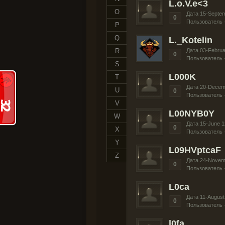
L.o.V.e<3
O
Дата 15-Septe
0
Пользователь 
P
Q
L._Kotelin
R
Дата 03-Februa
0
Пользователь 
S
L000K
T
Дата 20-Decem
U
0
Пользователь 
V
L00NYB0Y
W
Дата 15-June 1
0
X
Пользователь 
Y
L09HVptcaF
Z
Дата 24-Novem
0
Пользователь 
L0ca
Дата 11-August
0
Пользователь 
l0fa