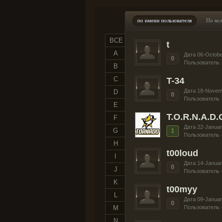
по имени пользователя
По ко
ВСЕ
t
A
Дата 06-Octobe
0
Пользователь 
B
C
T-34
Дата 18-Novem
D
0
Пользователь 
E
T.O.R.N.A.D.
F
Дата 22-Januar
G
1
Пользователь 
H
t00loud
I
Дата 14-Januar
0
J
Пользователь 
K
t00myy
L
Дата 09-Januar
0
M
Пользователь 
N