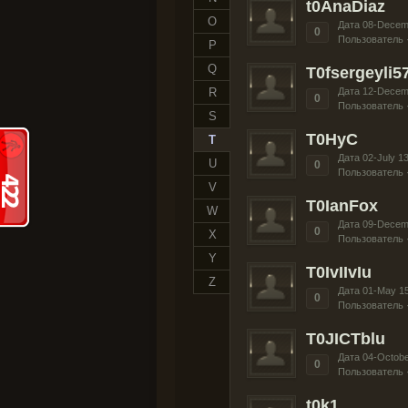
t0AnaDiaz
O
Дата 08-Decem
0
Пользователь 
P
Q
T0fsergeyli5
R
Дата 12-Decem
0
Пользователь 
S
T0HyC
T
Дата 02-July 1
U
0
Пользователь 
V
T0IanFox
W
Дата 09-Decem
0
X
Пользователь 
Y
T0IvIIvIu
Z
Дата 01-May 1
0
Пользователь 
T0JICTblu
Дата 04-Octobe
0
Пользователь 
t0k1