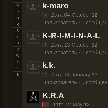
k-maro
O
P
Дата 04-October 12
0
Q
Пользователь · 0 сообщен
R
S
K-R-I-M-I-N-A-L
T
U
Дата 13-October 12
0
V
Пользователь · 0 сообщен
W
X
k.k.
Y
Дата 14-January 16
Z
0
Пользователь · 0 сообщен
K.R.A
Дата 12-May 13
-3