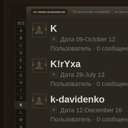
по имени пользователя
По количеству сообщений
по дате 
ВСЕ
K
A
Дата 09-October 12
B
0
C
Пользователь · 0 сообщен
D
E
K!rYxa
F
Дата 29-July 13
0
G
Пользователь · 0 сообщен
H
I
k-davidenko
J
K
Дата 12-December 16
0
L
Пользователь · 0 сообщен
M
N