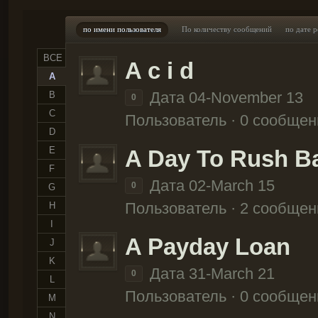
по имени пользователя
По количеству сообщений
по дате 
ВСЕ
A c i d
A
Дата 04-November 13
B
0
C
Пользователь · 0 сообщен
D
E
A Day To Rush B
F
Дата 02-March 15
0
G
Пользователь · 2 сообщен
H
I
A Payday Loan
J
K
Дата 31-March 21
0
L
Пользователь · 0 сообщен
M
N