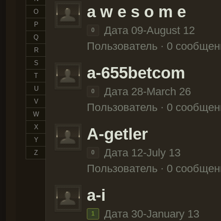
a w e s o m e
O
P
Дата 09-August 12
0
Q
Пользователь · 0 сообщен
R
S
a-655betcom
T
U
Дата 28-March 26
0
V
Пользователь · 0 сообщен
W
X
A-getler
Y
Дата 12-July 13
Z
0
Пользователь · 0 сообщен
a-i
Дата 30-January 13
1