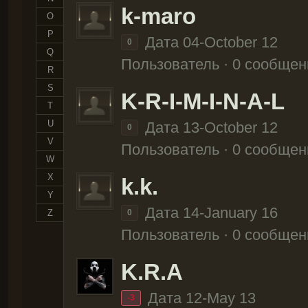
k-maro
O
P
Дата 04-October 12
0
Q
Пользователь · 0 сообщен
R
S
K-R-I-M-I-N-A-L
T
U
Дата 13-October 12
0
V
Пользователь · 0 сообщен
W
X
k.k.
Y
Дата 14-January 16
Z
0
Пользователь · 0 сообщен
K.R.A
Дата 12-May 13
-3