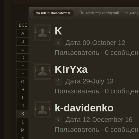
по имени пользователя
По количеству сообщений
по дате 
ВСЕ
K
A
Дата 09-October 12
B
0
C
Пользователь · 0 сообщен
D
E
K!rYxa
F
Дата 29-July 13
0
G
Пользователь · 0 сообщен
H
I
k-davidenko
J
K
Дата 12-December 16
0
L
Пользователь · 0 сообщен
M
N