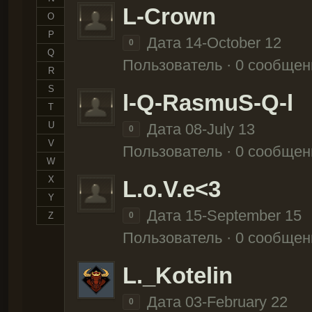
L-Crown
O
P
Дата 14-October 12
0
Q
Пользователь · 0 сообщен
R
S
l-Q-RasmuS-Q-l
T
U
Дата 08-July 13
0
V
Пользователь · 0 сообщен
W
X
L.o.V.e<3
Y
Дата 15-September 15
Z
0
Пользователь · 0 сообщен
L._Kotelin
Дата 03-February 22
0