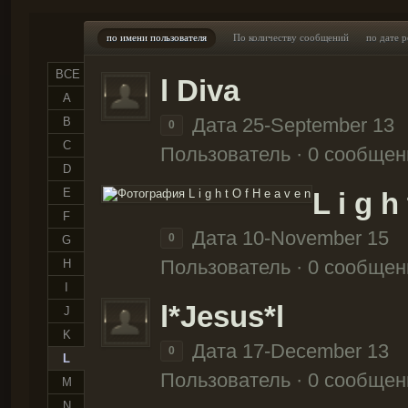
по имени пользователя
По количеству сообщений
по дате 
ВСЕ
l Diva
A
Дата 25-September 13
B
0
C
Пользователь · 0 сообщен
D
E
L i g h
F
Дата 10-November 15
0
G
Пользователь · 0 сообщен
H
I
l*Jesus*l
J
K
Дата 17-December 13
0
L
Пользователь · 0 сообщен
M
N