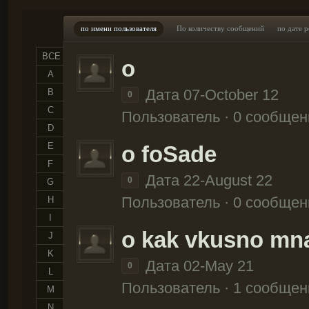
по имени пользователя
По количеству сообщений
по дате 
ВСЕ
o
A
Дата 07-October 12
B
0
C
Пользователь · 0 сообщен
D
E
o foSade
F
Дата 22-August 22
0
G
Пользователь · 0 сообщен
H
I
o kak vkusno m
J
K
Дата 02-May 21
0
L
Пользователь · 1 сообщен
M
N