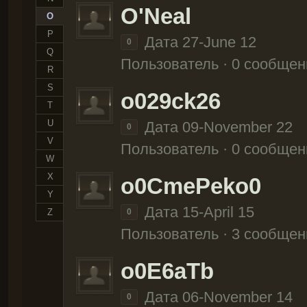
O'Neal
O
P
Дата 27-June 12
0
Q
Пользователь · 0 сообщен
R
S
o029ck26
T
U
Дата 09-November 22
0
V
Пользователь · 0 сообщен
W
X
o0CmePeko0
Y
Дата 15-April 15
Z
0
Пользователь · 3 сообщен
o0E6aTb
Дата 06-November 14
0