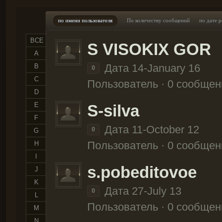
по имени пользователя
По количеству сообщений
по дате 
ВСЕ
S VISOKIX GOR
A
Дата 14-January 16
B
0
C
Пользователь · 0 сообщен
D
E
S-silva
F
Дата 11-October 12
0
G
Пользователь · 0 сообщен
H
I
s.pobeditovoe
J
K
Дата 27-July 13
0
L
Пользователь · 0 сообщен
M
N