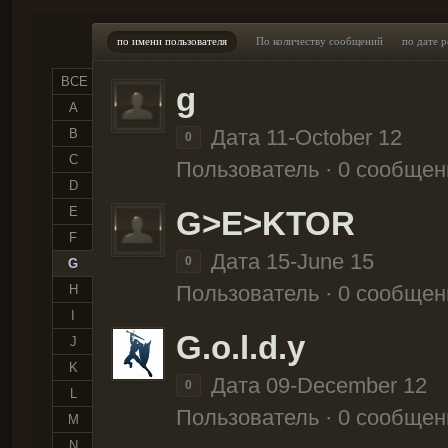
по имени пользователя
По количеству сообщений
по дате 
ВСЕ
g
A
Дата 11-October 12
B
0
C
Пользователь · 0 сообщен
D
E
G>E>KTOR
F
Дата 15-June 15
0
G
Пользователь · 0 сообщен
H
I
G.o.l.d.y
J
K
Дата 09-December 12
0
L
Пользователь · 0 сообщен
M
N