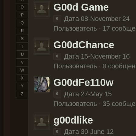
G00d Game
O
P
Дата 08-November 24
0
Q
Пользователь · 17 сообще
R
S
G00dChance
T
U
Дата 15-November 16
0
V
Пользователь · 0 сообщен
W
X
G00dFe110w
Y
Дата 27-May 15
Z
0
Пользователь · 35 сообще
g00dlike
Дата 30-June 12
0