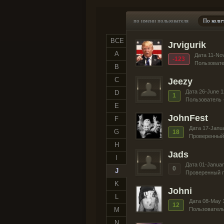
по имени пользователя
По коли
ВСЕ
Jrvigurik
A
Дата 11-No
-123
Пользовате
B
C
Jeezy
Дата 26-June 1
D
1
Пользователь 
E
JohnFest
F
Дата 17-Janu
G
18
Проверенный 
H
Jads
I
Дата 01-Januar
0
J
Проверенный п
K
Johni
L
Дата 08-May 
12
M
Пользователь
N