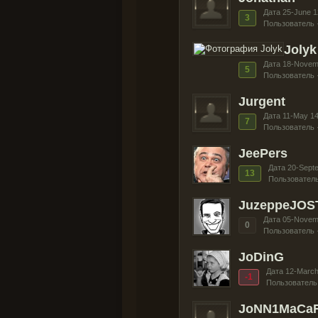
Дата 25-June 1
3
Пользователь 
Jolyk
Дата 18-Novem
5
Пользователь 
Jurgent
Дата 11-May 1
7
Пользователь 
JeePers
Дата 20-Sept
13
Пользователь
JuzeppeJO
Дата 05-Novem
0
Пользователь 
JoDinG
Дата 12-March
-1
Пользователь
JoNN1MaCa