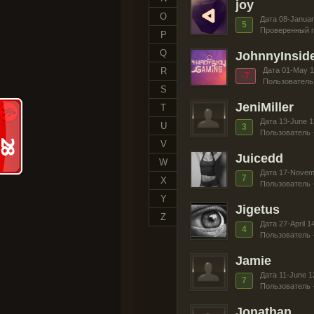
joy
O
Дата 08-Januar
5
Проверенный п
P
Q
JohnnyInsid
R
Дата 01-May 
-7
Пользователь
S
JeniMiller
T
Дата 13-June 1
U
3
Пользователь 
V
Juicedd
W
Дата 17-Novem
7
X
Пользователь 
Y
Jigetus
Z
Дата 27-April 1
4
Пользователь 
Jamie
Дата 11-June 1
7
Пользователь 
Jonathan