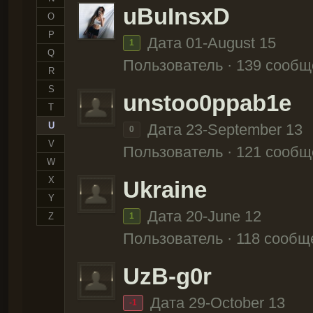
uBuInsxD
O
P
Дата 01-August 15
1
Q
Пользователь · 139 сооб
R
S
unstoo0ppab1e
T
U
Дата 23-September 13
0
V
Пользователь · 121 сооб
W
X
Ukraine
Y
Дата 20-June 12
Z
1
Пользователь · 118 сообщ
UzB-g0r
Дата 29-October 13
-1