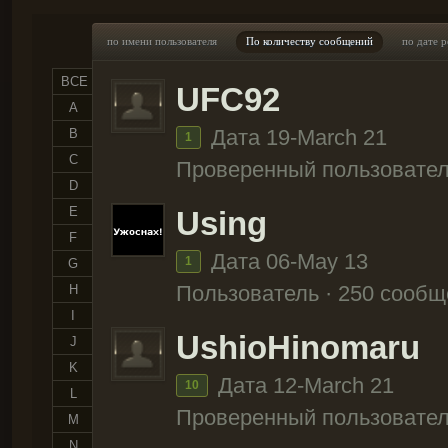
по имени пользователя
По количеству сообщений
по дате 
ВСЕ
UFC92
A
Дата 19-March 21
B
1
C
Проверенный пользовател
D
E
Using
F
Дата 06-May 13
1
G
Пользователь · 250 сооб
H
I
UshioHinomaru
J
K
Дата 12-March 21
10
L
Проверенный пользовател
M
N