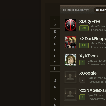
по имени пользователя
По коли
ВСЕ
xDutyFree
A
Дата 22-Mar
295
Проверенны
B
C
xXDarkReap
Дата 23-May
D
131
Проверенны
E
XyKPwnz
F
Дата 12-Novem
G
4
Пользователь 
H
xGoogle
I
Дата 08-May 1
0
J
Проверенный п
K
xzxNAGIBxz
L
Дата 21-June 1
4
M
Пользователь 
N