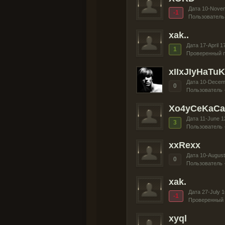
Дата 10-Nove
-1
Пользователь
xak..
Дата 17-April 1
1
Проверенный п
xIIxJIyHaTuK
Дата 10-Decem
0
Пользователь 
Xo4yCeKaCa
Дата 11-June 1
3
Пользователь 
xxRexx
Дата 10-August
0
Пользователь 
xak.
Дата 27-July 1
-1
Проверенный 
xyql