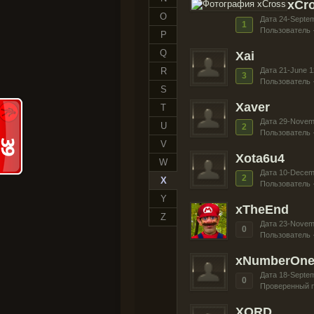
xCr
O
Дата 24-Septe
1
Пользователь 
P
Q
Xai
R
Дата 21-June 1
3
Пользователь 
S
Xaver
T
Дата 29-Novem
U
2
Пользователь 
V
Xota6u4
W
Дата 10-Decem
2
X
Пользователь 
Y
xTheEnd
Z
Дата 23-Novem
0
Пользователь 
xNumberOn
Дата 18-Septe
0
Проверенный п
XORD