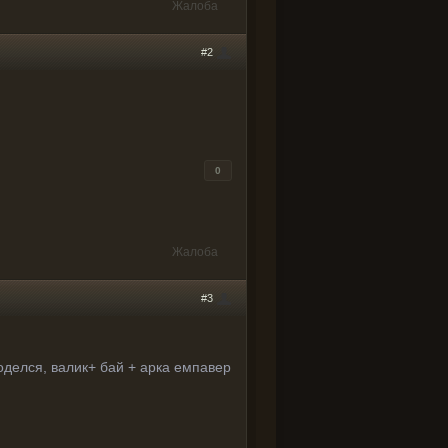
Жалоба
#2
0
Жалоба
#3
оделся, валик+ бай + арка емпавер