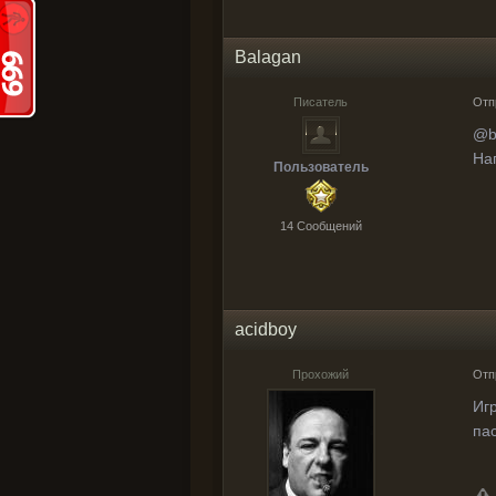
Balagan
Писатель
Отп
@b
На
Пользователь
14 Cообщений
acidboy
Прохожий
Отп
Иг
пас