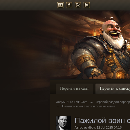
Перейти на сайт
Перейти к списк
Форум Euro-PvP.Com
→
Игровой раздел серве
→
Пажилой воин света в поиске клана
Пажилой воин с
Автор
acidboy
,
12 Jul 2025 04:18