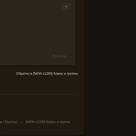
0
Жалоба
Обратно в [NEW x1200] Кланы и группы
ы \ Группы)
→
[NEW x1200] Кланы и группы