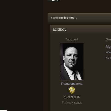
Сообщений в теме: 2
acidboy
Прохожий
Отп
Му
ноч
хо
Пользователь
2 Cообщений
Город
Ижевск