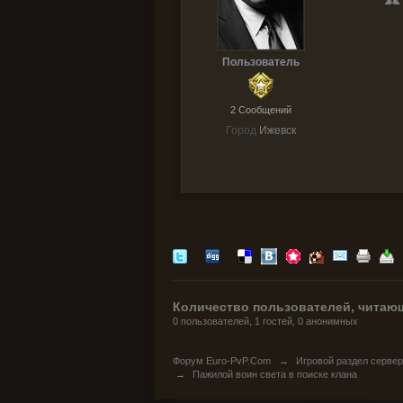
Пользователь
2 Cообщений
Город
Ижевск
Количество пользователей, читающ
0 пользователей, 1 гостей, 0 анонимных
Форум Euro-PvP.Com
→
Игровой раздел серве
→
Пажилой воин света в поиске клана