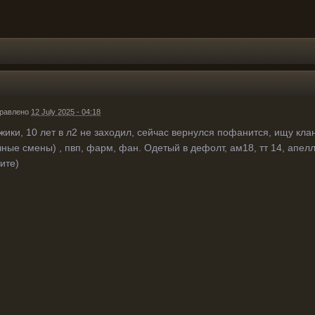
равлено
12 July 2025 - 04:18
жики, 10 лет в л2 не заходил, сейчас вернулся пофанится, ищу кла
ные смены) , пвп, фарм, фан. Одетый в дефолт, ам18, тт 14, апелл
тите)