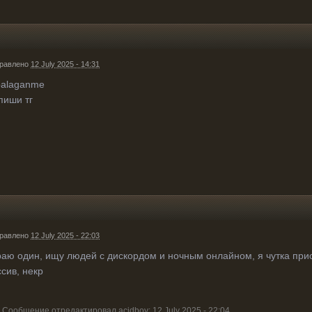
равлено
12 July 2025 - 14:31
alaganme
пиши тг
равлено
12 July 2025 - 22:03
раю один, ищу людей с дискордом и ночным онлайном, я чутка при
сив, некр
Сообщение отредактировал acidboy: 12 July 2025 - 22:04