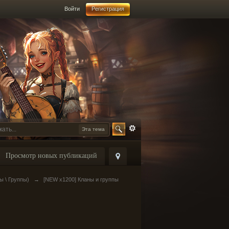
Войти
Регистрация
Эта тема
Просмотр новых публикаций
ы \ Группы)
→
[NEW x1200] Кланы и группы