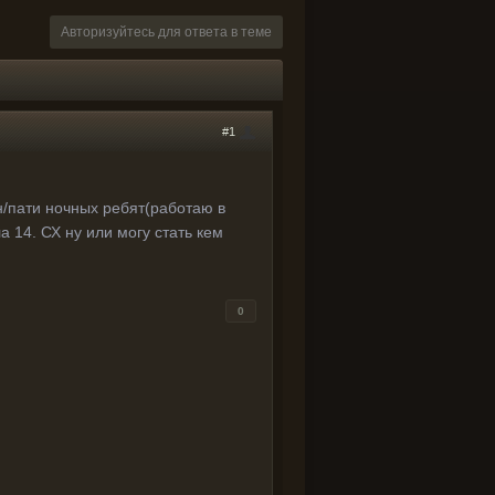
Авторизуйтесь для ответа в теме
#1
н/пати ночных ребят(работаю в
а 14. СХ ну или могу стать кем
0