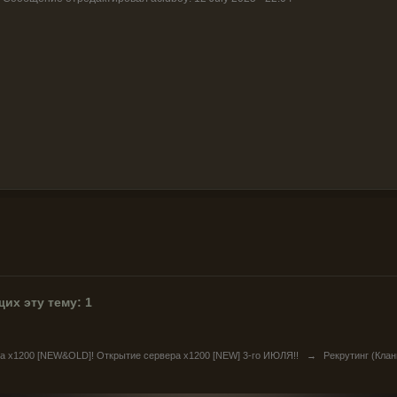
их эту тему: 1
ра х1200 [NEW&OLD]! Открытие сервера x1200 [NEW] 3-го ИЮЛЯ!!
→
Рекрутинг (Клан