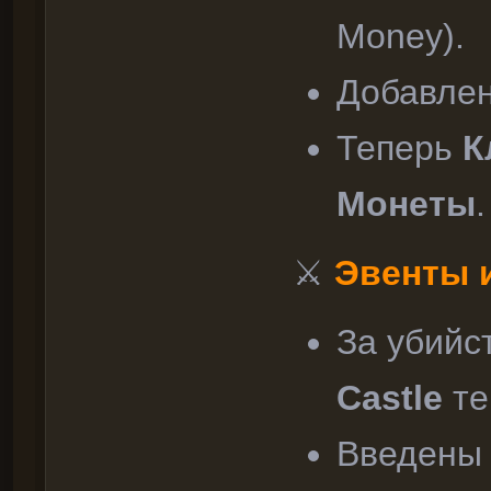
Money).
Добавле
Теперь
К
Монеты
.
⚔
Эвенты 
За убийс
Castle
те
Введен