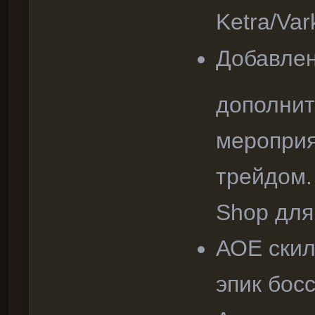
Ketra/Var
Добавле
дополнит
мероприя
трейдом.
Shop для
АОЕ скил
эпик бос