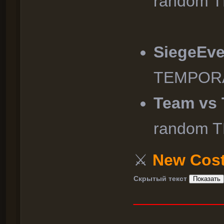
random 
SiegeEv
TEMPORA
Team vs
random 
⚔
New Cos
Скрытый текст
__________