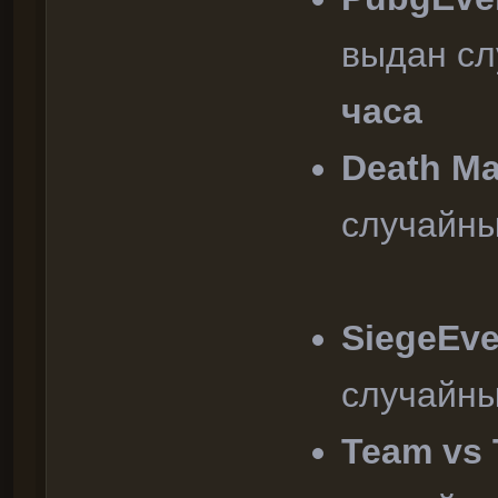
выдан с
часа
Death Ma
случайн
SiegeEv
случайн
Team vs