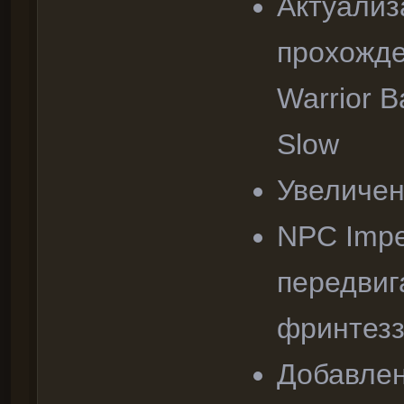
Актуализ
прохожде
Warrior 
Slow
Увеличен 
NPC Imper
передвиг
фринтезз
Добавлен