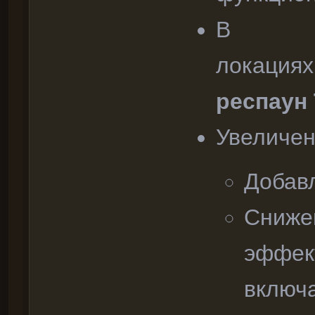
В
локация
респаун
Увеличен
Добавл
Снижен
эффект
включа