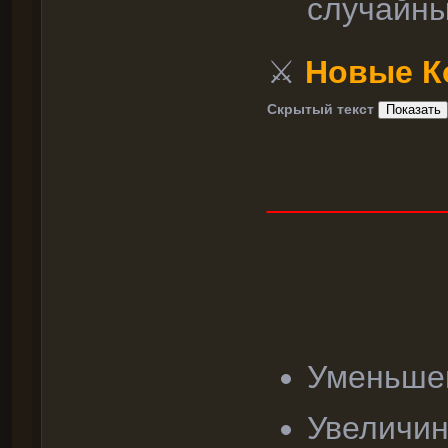
случайн
⚔
Новые К
Скрытый текст
__________
Уменьшен
Увеличин