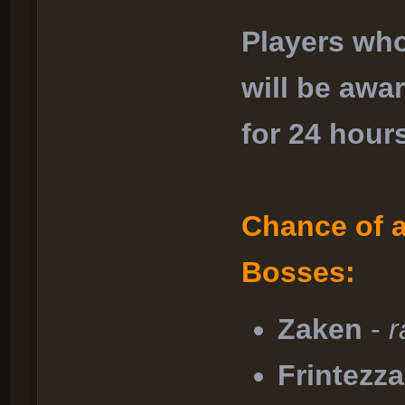
Players who
will be aw
for 24 hours
Chance of 
Bosses:
Zaken
-
r
Frintezz