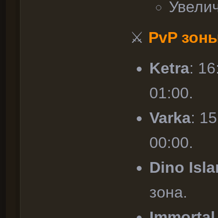
Увелич
⚔
PvP зоны
Ketra
: 1
01:00.
Varka
: 1
00:00.
Dino Isl
зона.
Immortal