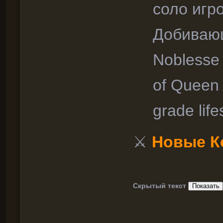
соло игр
Добивающ
Noblesse 
of Queen 
grade lif
⚔
Новые К
Скрытый текст