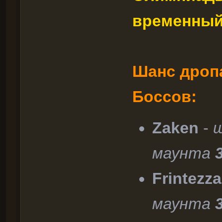
временный,
Шанс дропа
Боссов:
Zaken
-
ш
маунта
Frintezz
маунта