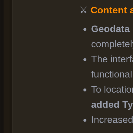
⚔
Content 
Geodata 
completel
The inter
functiona
To locati
added T
Increased