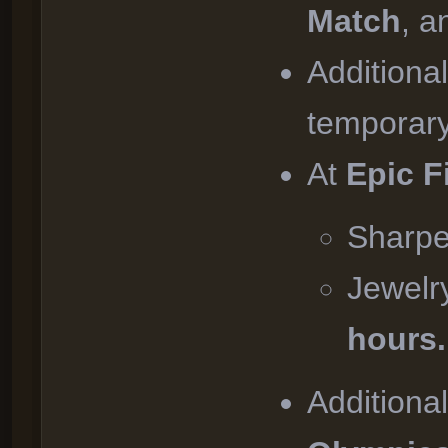
Match
, 
Additiona
temporar
At
Epic F
Sharpe
Jewelr
hours.
Additiona