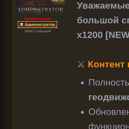
Уважаемые
большой с
Администрация
18668 Cообщений
х1200 [NEW
⚔
Контент 
Полност
геодвиж
Обновлен
функцион