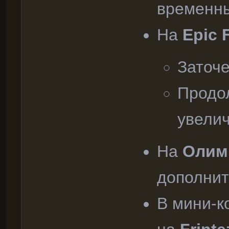
временны
На
Epic 
Заточ
Продо
увели
На
Олим
дополнит
В мини-к