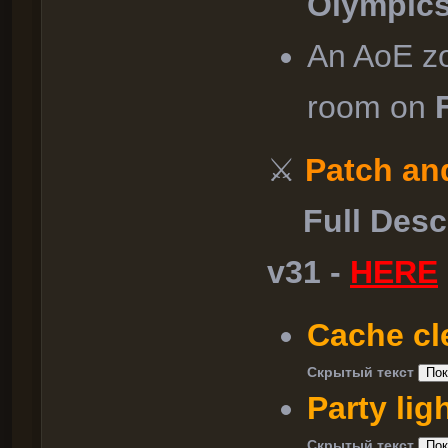
Olympic
An AoE zo
room on
⚔
Patch and
Full Descri
v31 -
HERE
Cache cle
Скрытый текст
Party lig
Скрытый текст