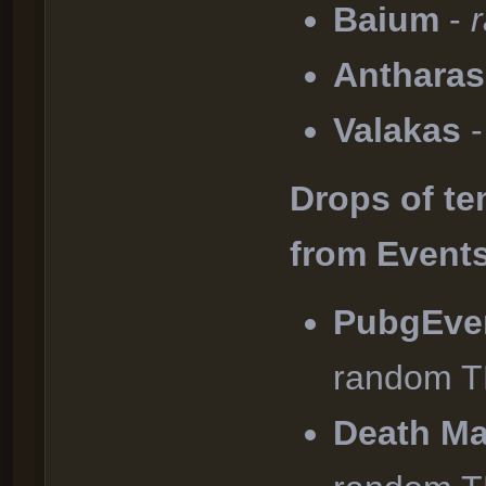
Baium
-
Anthara
Valakas
Drops of t
from Event
PubgEve
random 
Death Ma