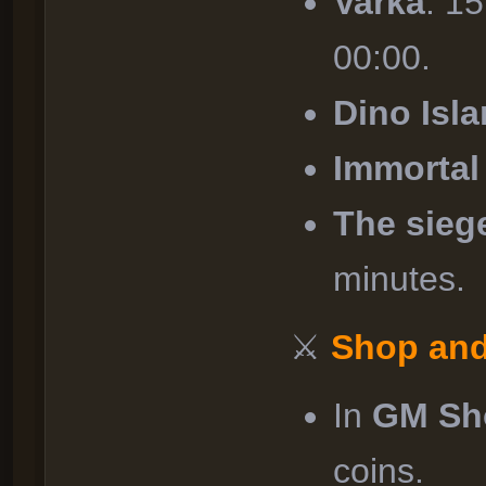
Varka
: 1
00:00.
Dino Isl
Immortal
The sieg
minutes.
⚔
Shop and
In
GM Sh
coins.