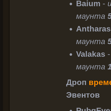
Baium
-
маунта
Anthara
маунта
Valakas
маунта
Дроп
врем
Эвентов
PubgEve