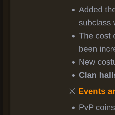
Added the
subclass 
The cost 
been incr
New cost
Clan hall
⚔
Events a
PvP coins 