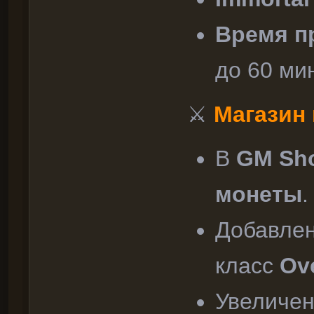
Время п
до 60 ми
⚔
Магазин
В
GM Sh
монеты
.
Добавлен
класс
Ov
Увеличен