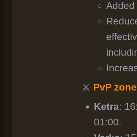
Added 
Reduce
effecti
includi
Increa
⚔
PvP zone
Ketra
: 1
01:00.