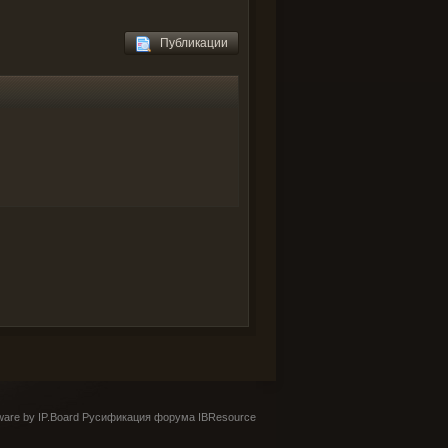
Публикации
are by IP.Board
Русификация форума IBResource