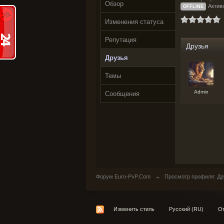
Обзор
Активн
OFFLINE
Изменения статуса
Репутация
Друзья
Друзья
Темы
Admin
Сообщения
Форум Euro-PvP.Com
→
Просмотр профиля: Друз
Изменить стиль
Русский (RU)
От