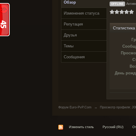
Обзор
Актив
OFFLINE
Изменения статуса
Репутация
Статистика
Друзья
Гр
Темы
Сообщ
Просмо
Сообщения
С
Воз
День рожд
Форум Euro-PvP.Com
→
Просмотр профиля: J0
Изменить стиль
Русский (RU)
От