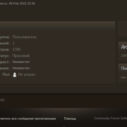
ность: 06 Feb 2015 10:39
уппа:
Пользователь
ений:
1
Др
тров:
1784
татус:
Прохожий
J0R
раст:
Неизвестен
ения:
По
Неизвестен
Пол
Не указал
Нет
RIK
Community Forum Softw
метить все сообщения прочитанными
Помощь