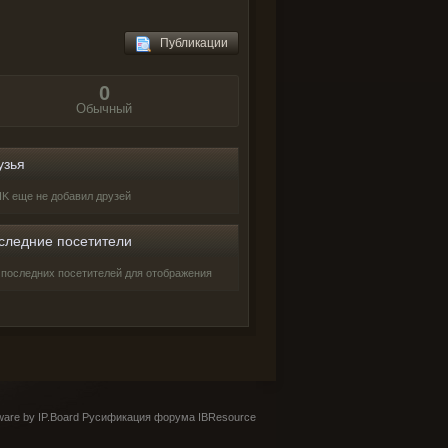
Публикации
0
Обычный
узья
IK еще не добавил друзей
следние посетители
 последних посетителей для отображения
are by IP.Board
Русификация форума IBResource