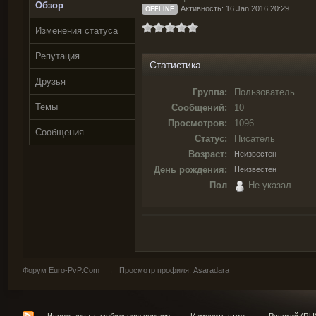
Обзор
Активность: 16 Jan 2016 20:29
OFFLINE
Изменения статуса
Репутация
Статистика
Друзья
Группа:
Пользователь
Темы
Сообщений:
10
Просмотров:
1096
Сообщения
Статус:
Писатель
Возраст:
Неизвестен
День рождения:
Неизвестен
Пол
Не указал
Форум Euro-PvP.Com
→
Просмотр профиля: Asaradara
Использовать мобильную версию
Изменить стиль
Русский (RU