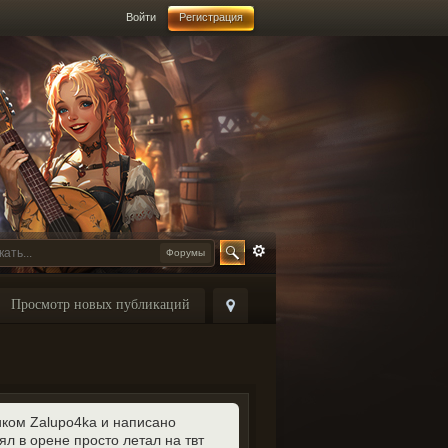
Войти
Регистрация
Форумы
Просмотр новых публикаций
иком Zalupo4ka и написано
ял в орене просто летал на твт