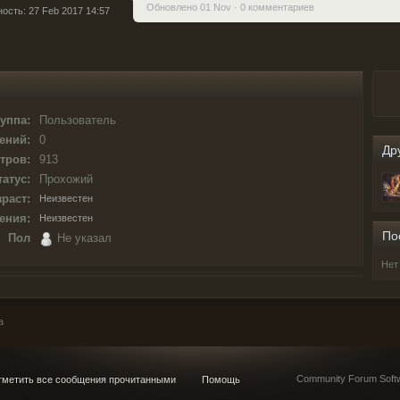
Обновлено 01 Nov · 0 комментариев
ность: 27 Feb 2017 14:57
уппа:
Пользователь
ений:
0
Др
тров:
913
татус:
Прохожий
раст:
Неизвестен
ения:
Неизвестен
По
Пол
Не указал
Нет
а
Community Forum Softw
метить все сообщения прочитанными
Помощь