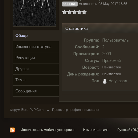
Активность: 08 May 2017 18:55
OFFLINE
Статистика
Обзор
Группа:
Пользователь
Изменения статуса
Сообщений:
2
Просмотров:
2009
Репутация
Статус:
Прохожий
Возраст:
Неизвестен
Друзья
День рождения:
Неизвестен
Темы
Пол
Не указал
Сообщения
Форум Euro-PvP.Com
→
Просмотр профиля: maxsanor
Использовать мобильную версию
Изменить стиль
Русский (RU